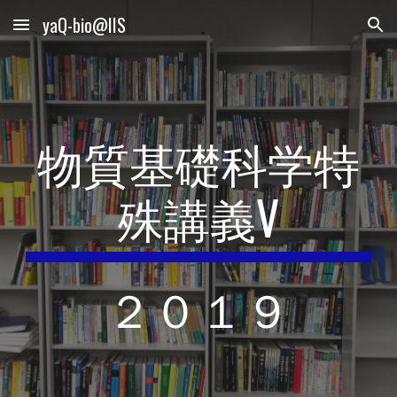
yaQ-bio@IIS
Skip to main content
Skip to navigation
物質基礎科学特
殊講義V
２０１９