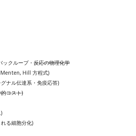
ドバックループ・
反応の物理化学
nten, Hill 方程式)
グナル伝達系・免疫応答)
的コスト)
)
れる細胞分化)