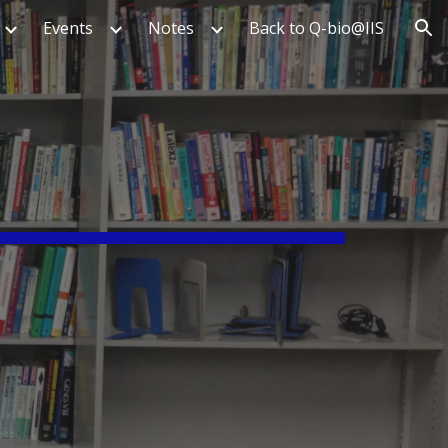
Events
Notes
Back to Q-bio@IIS
ion