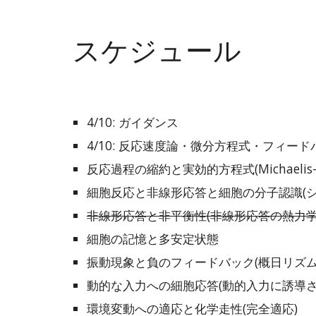
スケジュール
4/10: ガイダンス
4/10: 反応速度論・微分方程式・フィー
反応過程の縮約と実効的方程式(Michaelis-Me
細胞反応と非線形応答と細胞の分子認識(シ
非線形応答と非平衡性(非線形応答の熱力学
細胞の記憶と多安定状態
振動現象と負のフィードバック(概日リズム
動的な入力への細胞応答(動的入力に誘導さ
環境変動への適応と化学走性(完全適応)