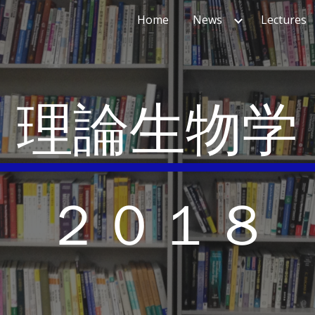
Home
News
Lectures
ip to main content
Skip to navigat
理論生物学
２０１８